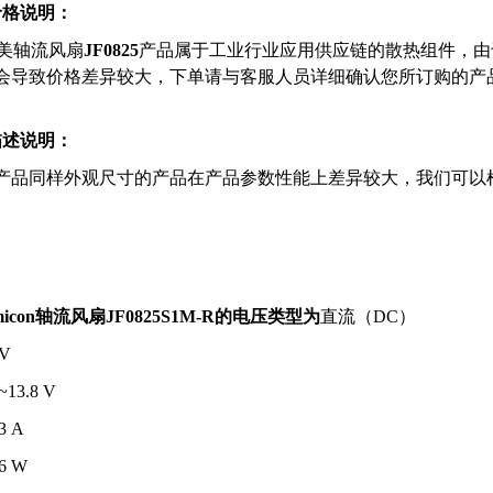
价格说明：
1
凯美
轴流风扇
JF0825
产品属于工业行业应用供应链的散热组件，由
会导致价格差异较大，下单请与客服人员详细确认您所订购的产
描述说明：
产品同样外观尺寸的产品在产品参数性能上差异较大，我们可以
micon
轴流风扇JF0825S1M-R
的电压类型为
直流（DC）
 V
~13.8 V
3 A
6 W