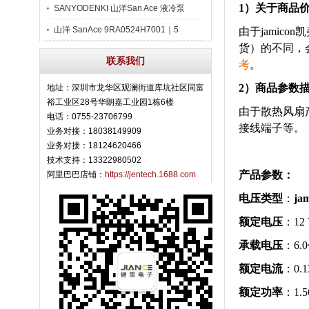
1）关于商品
SANYODENKI 山洋San Ace 液冷泵
山洋 SanAce 9RA0524H7001｜5
由于
jamicon
货）的不同，
联系我们
考
。
2）商品参数
地址：深圳市龙华区观澜街道库坑社区同富
裕工业区28号华朗嘉工业园1栋6楼
由于散热风扇
电话：0755-23706799
接线端子等。
业务对接：18038149909
业务对接：18124620466
技术支持：13322980502
产品参数：
阿里巴巴店铺：
https://jentech.1688.com
电压类型
：
ja
额定电压
：12
承载电压
：6.0
额定电流
：
0.1
额定功率
：1.5