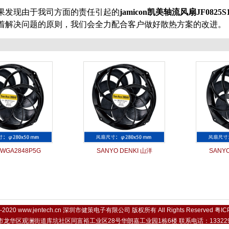
果发现由于我司方面的责任引起的
jamicon凯美
轴流风扇
JF0825S
着解决问题的原则，我们会全力配合客户做好散热方案的改进。
WGA2848P5G
SANYO DENKI 山洋
SANYO
9-2020
www.jentech.cn
深圳市健策电子有限公司 版权所有 All Rights Reserved
粤IC
龙华区观澜街道库坑社区同富裕工业区28号华朗嘉工业园1栋6楼 联系电话：1332298