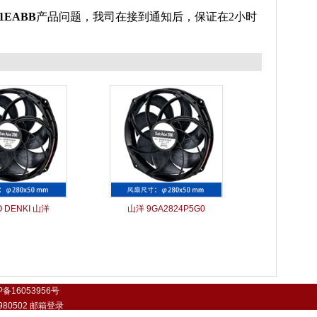
H1EABB
产品问题，我司在接到通知后，保证在2小时
。
 DENKI 山洋
山洋 9GA2824P5G0
P备16053956号
0502
邮箱登录