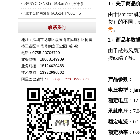
1）关于商品
SANYODENKI 山洋San Ace 液冷泵
山洋 SanAce 9RA0524H7001｜5
由于
jamicon
货）的不同，
联系我们
考
。
2）商品参数
地址：深圳市龙华区观澜街道库坑社区同富
裕工业区28号华朗嘉工业园1栋6楼
由于散热风扇
电话：0755-23706799
接线端子等。
业务对接：18038149909
业务对接：18124620466
技术支持：13322980502
产品参数：
阿里巴巴店铺：
https://jentech.1688.com
电压类型
：
ja
额定电压
：12
承载电压
：7.0
额定电流
：
0.1
额定功率
：0.9