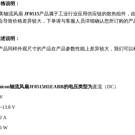
价格说明：
1
凯美
轴流风扇
JF0515
产品属于工业行业应用供应链的散热组件，
会导致价格差异较大，下单请与客服人员详细确认您所订购的产
描述说明：
产品同样外观尺寸的产品在产品参数性能上差异较大，我们可以
micon
轴流风扇JF0515H1EABB
的电压类型为
直流（DC）
 V
~13.8 V
2 A
6 W