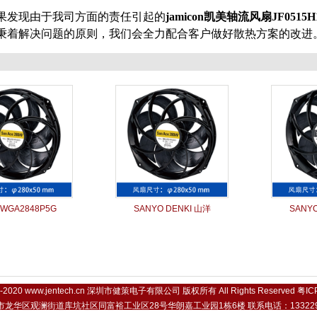
果发现由于我司方面的责任引起的
jamicon凯美
轴流风扇
JF0515
秉着解决问题的原则，我们会全力配合客户做好散热方案的改进
WGA2848P5G
SANYO DENKI 山洋
SANYO
9-2020
www.jentech.cn
深圳市健策电子有限公司 版权所有 All Rights Reserved
粤IC
龙华区观澜街道库坑社区同富裕工业区28号华朗嘉工业园1栋6楼 联系电话：1332298